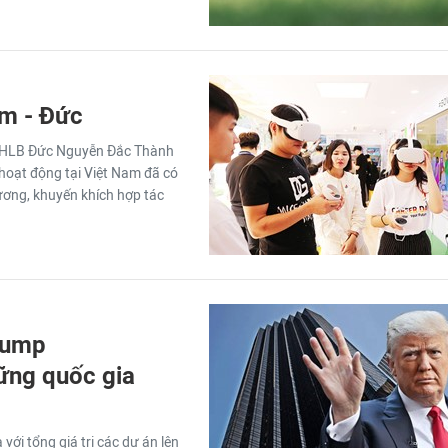
am - Đức
i CHLB Đức Nguyễn Đắc Thành
hoạt động tại Việt Nam đã có
ơng, khuyến khích hợp tác
Trump
ững quốc gia
với tổng giá trị các dự án lên