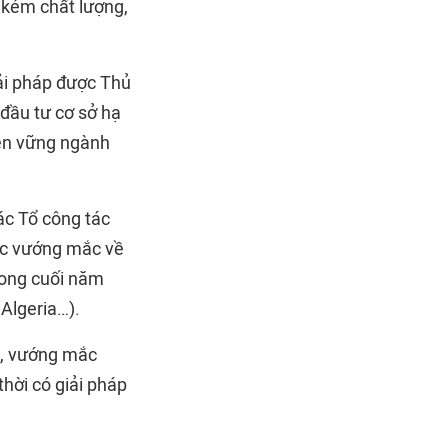
 kém chất lượng,
iải pháp được Thủ
đầu tư cơ sở hạ
bền vững ngành
ác Tổ công tác
các vướng mắc về
rong cuối năm
Algeria…).
n, vướng mắc
thời có giải pháp