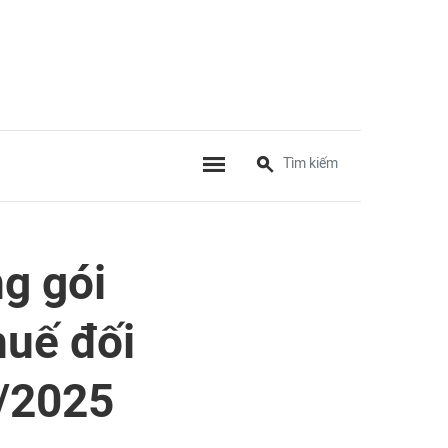
g gói
huế đối
1/2025