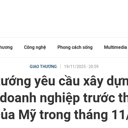
thương
Công nghệ
Phong cách sống
Multimedia
19/11/2025 - 20:59
GIAO THƯƠNG
tướng yêu cầu xây dựn
 doanh nghiệp trước t
ủa Mỹ trong tháng 1