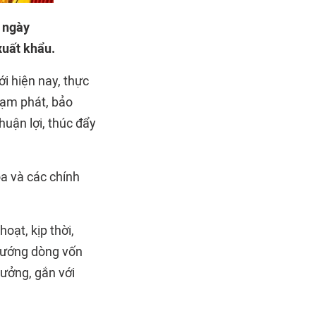
 ngày
xuất khẩu.
i hiện nay, thực
 lạm phát, bảo
huận lợi, thúc đẩy
óa và các chính
oạt, kịp thời,
 hướng dòng vốn
rưởng, gắn với