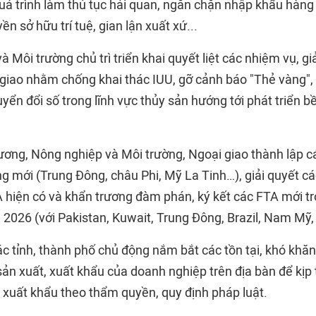
uá trình làm thủ tục hải quan, ngăn chặn nhập khẩu hàng
n sở hữu trí tuệ, gian lận xuất xứ...
 Môi trường chủ trì triển khai quyết liệt các nhiệm vụ, g
giao nhằm chống khai thác IUU, gỡ cảnh báo "Thẻ vàng", 
yển đổi số trong lĩnh vực thủy sản hướng tới phát triển 
ơng, Nông nghiệp và Môi trường, Ngoại giao thành lập c
ờng mới (Trung Đông, châu Phi, Mỹ La Tinh…), giải quyết 
A hiện có và khẩn trương đàm phán, ký kết các FTA mới t
2026 (với Pakistan, Kuwait, Trung Đông, Brazil, Nam Mỹ, 
c tỉnh, thành phố chủ động nắm bắt các tồn tại, khó khă
ản xuất, xuất khẩu của doanh nghiệp trên địa bàn để kịp 
y xuất khẩu theo thẩm quyền, quy định pháp luật.