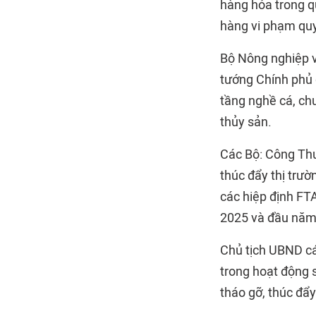
hàng hóa trong q
hàng vi phạm quyề
Bộ Nông nghiệp và
tướng Chính phủ 
tầng nghề cá, chu
thủy sản.
Các Bộ: Công Thư
thúc đẩy thị trư
các hiệp định FT
2025 và đầu năm 
Chủ tịch UBND cá
trong hoạt động s
tháo gỡ, thúc đẩ