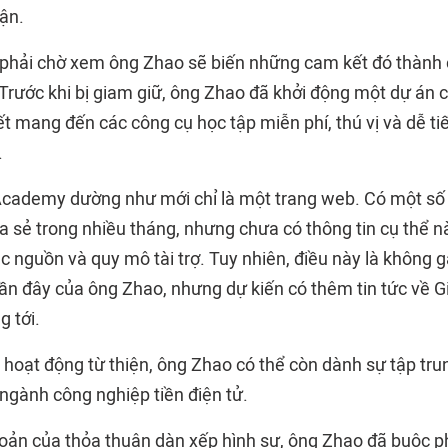
ận.
n phải chờ xem ông Zhao sẽ biến những cam kết đó thành
Trước khi bị giam giữ, ông Zhao đã khởi động một dự án c
 mang đến các công cụ học tập miễn phí, thú vị và dễ ti
.
Academy dường như mới chỉ là một trang web. Có một số
a sẻ trong nhiều tháng, nhưng chưa có thông tin cụ thể n
c nguồn và quy mô tài trợ. Tuy nhiên, điều này là không 
 gần đây của ông Zhao, nhưng dự kiến có thêm tin tức về
 tới.
à hoạt động từ thiện, ông Zhao có thể còn dành sự tập t
à ngành công nghiệp tiền điện tử.
oản của thỏa thuận dàn xếp hình sự, ông Zhao đã buộc p