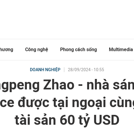
thương
Công nghệ
Phong cách sống
Multimedia
28/09/2024 - 10:55
DOANH NGHIỆP
gpeng Zhao - nhà sán
ce được tại ngoại cùn
tài sản 60 tỷ USD