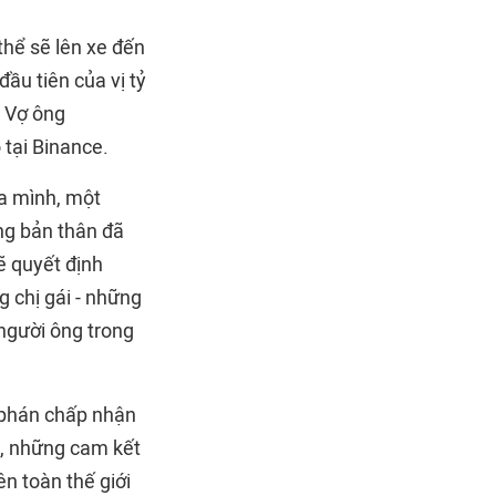
thể sẽ lên xe đến
ầu tiên của vị tỷ
. Vợ ông
 tại Binance.
a mình, một
ằng bản thân đã
ẽ quyết định
g chị gái - những
người ông trong
 phán chấp nhận
a, những cam kết
n toàn thế giới