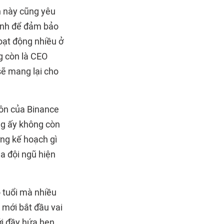
n này cũng yêu
định để đảm bảo
hoạt động nhiều ở
g còn là CEO
sẽ mang lại cho
ngôn của Binance
ông ấy không còn
ng kế hoạch gì
ủa đội ngũ hiện
 tuổi mà nhiều
 mới bắt đầu vai
i đầy hứa hẹn,