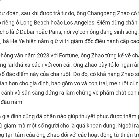
dự đoán, sau khi được trả tự do, ông Changpeng Zhao có 
 riêng ở Long Beach hoặc Los Angeles. Điểm dừng chân đ
cho là ở Dubai hoặc Paris, nơi vợ con ông đang sinh sống
bà He Ye hiện nắm giữ vị trí giám đốc điều hành cấp cao
hỏng vấn năm 2023 với Fortune, ông Zhao từng kể về ch
ưng lại khá xa cách với con cái. Ông Zhao bày tỏ lo ngại r
ố đặc điểm này của cha ruột. Do đó, có khả năng Zhao s
ian hơn cho gia đình, bao gồm vợ và con trai, mẹ ruột cùn
t cánh và sẵn sàng đứng ra làm chứng về phẩm chất con 
i đầu năm.
a gia đình cũng đã phần nào giúp thuyết phục được thẩm
ù giam mà một số người cho là quá khoan dung. Ngoài r
ự tận tâm của ông Zhao đối với các hoạt động từ thiện trê