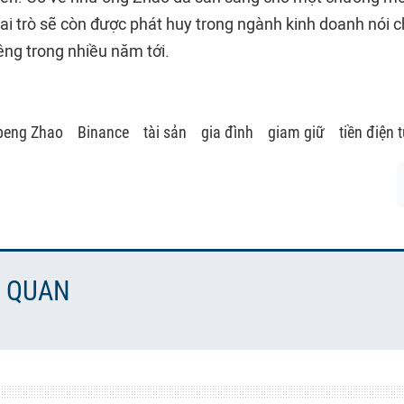
vai trò sẽ còn được phát huy trong ngành kinh doanh nói
iêng trong nhiều năm tới.
peng Zhao
Binance
tài sản
gia đình
giam giữ
tiền điện 
N QUAN