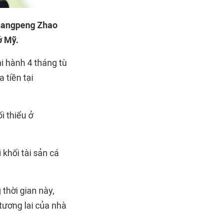
 Changpeng Zhao
ở Mỹ.
hi hành 4 tháng tù
 tiền tại
i thiểu ở
 khối tài sản cá
 thời gian này,
tương lai của nhà