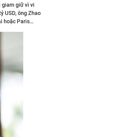
giam giữ vì vi
 tỷ USD, ông Zhao
ai hoặc Paris…