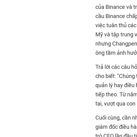
của Binance và t
cầu Binance chấp
việc tuân thủ các
Mỹ và tập trung 
nhưng Changpeng 
ông tầm ảnh hưởn
Trả lời các câu h
cho biết: "Chúng 
quản lý hay điều
tiếp theo. Từ năm
tại, vượt qua con
Cuối cùng, cần n
giám đốc điều hà
trò CEO lần đầu 