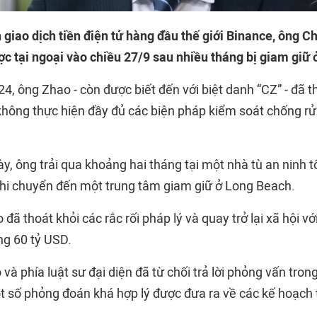
 giao dịch tiền điện tử hàng đầu thế giới Binance, ông
ợc tại ngoại vào chiều 27/9 sau nhiều tháng bị giam giữ 
4, ông Zhao - còn được biết đến với biệt danh “CZ” - đã t
không thực hiện đầy đủ các biện pháp kiểm soát chống rửa
ày, ông trải qua khoảng hai tháng tại một nhà tù an ninh tố
 khi chuyển đến một trung tâm giam giữ ở Long Beach.
đã thoát khỏi các rắc rối pháp lý và quay trở lại xã hội với
ng 60 tỷ USD.
à phía luật sư đại diện đã từ chối trả lời phỏng vấn trong
 số phỏng đoán khá hợp lý được đưa ra về các kế hoạch 
.