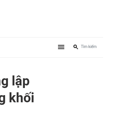
g lập
g khối