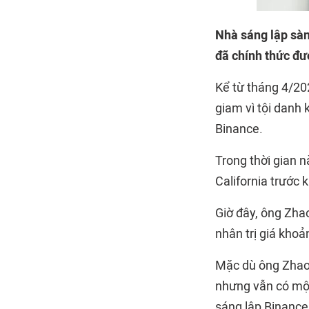
Nhà sáng lập sàn
đã chính thức đư
Kể từ tháng 4/202
giam vì tội danh 
Binance.
Trong thời gian n
California trước
Giờ đây, ông Zhao 
nhân trị giá khoả
Mặc dù ông Zhao v
nhưng vẫn có một
sáng lập Binance