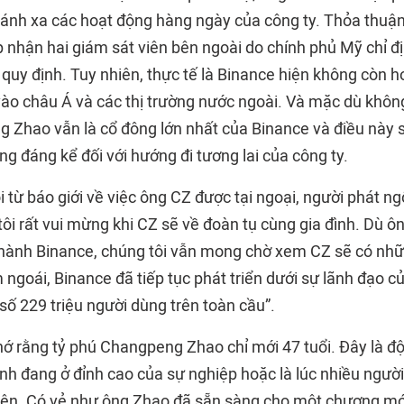
ránh xa các hoạt động hàng ngày của công ty. Thỏa thuậ
 nhận hai giám sát viên bên ngoài do chính phủ Mỹ chỉ 
 quy định. Tuy nhiên, thực tế là Binance hiện không còn 
vào châu Á và các thị trường nước ngoài. Và mặc dù khôn
Zhao vẫn là cổ đông lớn nhất của Binance và điều này 
g đáng kể đối với hướng đi tương lai của công ty.
ỏi từ báo giới về việc ông CZ được tại ngoại, người phát 
tôi rất vui mừng khi CZ sẽ về đoàn tụ cùng gia đình. Dù 
 hành Binance, chúng tôi vẫn mong chờ xem CZ sẽ có nhữ
 ngoái, Binance đã tiếp tục phát triển dưới sự lãnh đạo c
 số 229 triệu người dùng trên toàn cầu”.
hớ rằng tỷ phú Changpeng Zhao chỉ mới 47 tuổi. Đây là độ
nh đang ở đỉnh cao của sự nghiệp hoặc là lúc nhiều người
tiên. Có vẻ như ông Zhao đã sẵn sàng cho một chương mớ