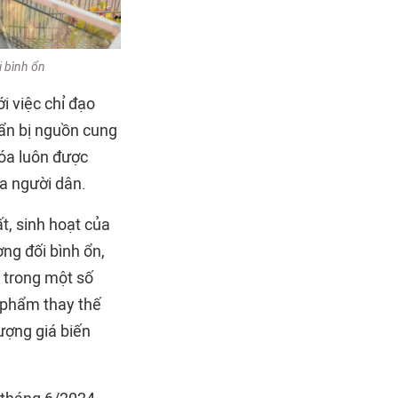
i bình ổn
i việc chỉ đạo
uẩn bị nguồn cung
hóa luôn được
a người dân.
t, sinh hoạt của
ng đối bình ổn,
 trong một số
c phẩm thay thế
ượng giá biến