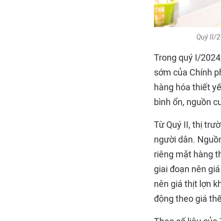
Quý II/2
Trong quý I/2024,
sớm của Chính phủ
hàng hóa thiết y
bình ổn, nguồn c
Từ Quý II, thị tr
người dân. Nguồn
riêng mặt hàng t
giai đoạn nên gi
nên giá thịt lợn 
động theo giá thế