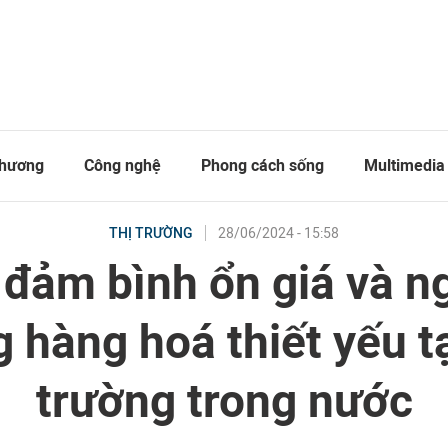
thương
Công nghệ
Phong cách sống
Multimedia
28/06/2024 - 15:58
THỊ TRƯỜNG
 đảm bình ổn giá và n
 hàng hoá thiết yếu tạ
trường trong nước