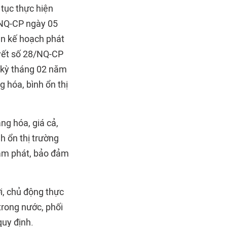
 tục thực hiện
1/NQ-CP ngày 05
ện kế hoạch phát
uyết số 28/NQ-CP
 kỳ tháng 02 năm
 hóa, bình ổn thị
ng hóa, giá cả,
nh ổn thị trường
lạm phát, bảo đảm
i, chủ động thực
trong nước, phối
quy định.