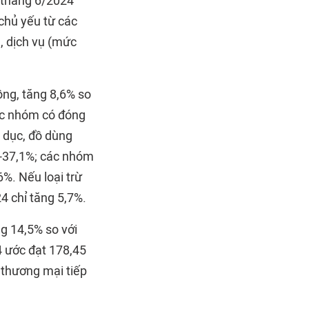
ụ tháng 6/2024
chủ yếu từ các
, dịch vụ (mức
ồng, tăng 8,6% so
ác nhóm có đóng
 dục, đồ dùng
,4-37,1%; các nhóm
6%. Nếu loại trừ
4 chỉ tăng 5,7%.
g 14,5% so với
 ước đạt 178,45
 thương mại tiếp