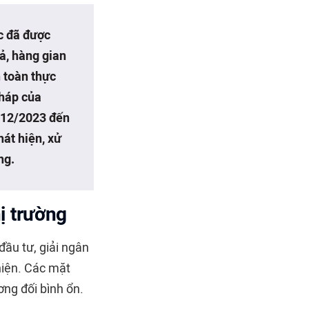
ớc đã được
ả, hàng gian
 toàn thực
pháp của
/12/2023 đến
hát hiện, xử
ng.
ị trường
đầu tư, giải ngân
hiện. Các mặt
ơng đối bình ổn.