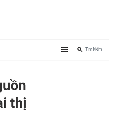
guồn
i thị