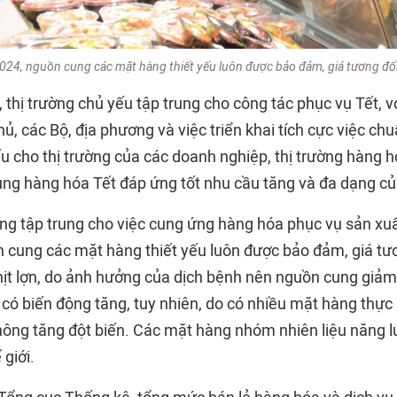
024, nguồn cung các mặt hàng thiết yếu luôn được bảo đảm, giá tương đố
 thị trường chủ yếu tập trung cho công tác phục vụ Tết, vớ
, các Bộ, địa phương và việc triển khai tích cực việc ch
ếu cho thị trường của các doanh nghiệp, thị trường hàng 
ung hàng hóa Tết đáp ứng tốt nhu cầu tăng và đa dạng củ
ường tập trung cho việc cung ứng hàng hóa phục vụ sản xuấ
 cung các mặt hàng thiết yếu luôn được bảo đảm, giá tươ
hịt lợn, do ảnh hưởng của dịch bệnh nên nguồn cung giảm
á có biến động tăng, tuy nhiên, do có nhiều mặt hàng thự
không tăng đột biến. Các mặt hàng nhóm nhiên liệu năng l
 giới.