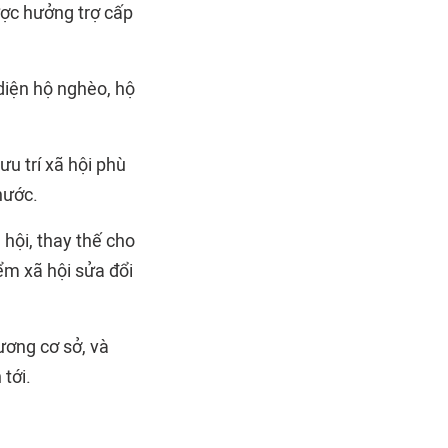
ược hưởng trợ cấp
 diện hộ nghèo, hộ
u trí xã hội phù
nước.
hội, thay thế cho
ểm xã hội sửa đổi
ương cơ sở, và
tới.