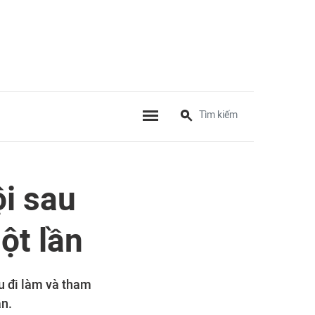
i sau
ột lần
u đi làm và tham
ần.