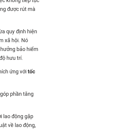
ệc không tiếp tục
ông được rút mà
ừa quy định hiện
m xã hội. Nó
g hưởng bảo hiểm
độ hưu trí.
hích ứng với
tốc
, góp phần tăng
ời lao động gặp
uật về lao động,