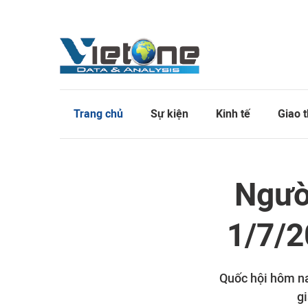
Trang chủ
Sự kiện
Kinh tế
Giao 
Ngườ
1/7/2
Quốc hội hôm na
gi