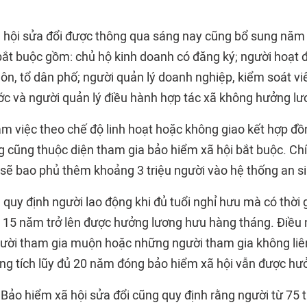
 hội sửa đổi được thông qua sáng nay cũng bổ sung nă
bắt buộc gồm: chủ hộ kinh doanh có đăng ký; người hoạt
ôn, tổ dân phố; người quản lý doanh nghiệp, kiểm soát viê
c và người quản lý điều hành hợp tác xã không hưởng lư
àm việc theo chế độ linh hoạt hoặc không giao kết hợp đồ
g cũng thuộc diện tham gia bảo hiểm xã hội bắt buộc. Ch
 sẽ bao phủ thêm khoảng 3 triệu người vào hệ thống an si
 quy định người lao động khi đủ tuổi nghỉ hưu mà có thời
ủ 15 năm trở lên được hưởng lương hưu hàng tháng. Điều
ười tham gia muộn hoặc những người tham gia không liên 
ng tích lũy đủ 20 năm đóng bảo hiểm xã hội vẫn được hư
Bảo hiểm xã hội sửa đổi cũng quy định rằng người từ 75 tu