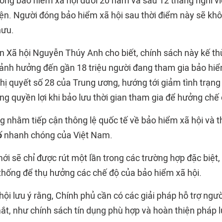
óng bảo hiểm xã hội dưới 20 năm và sau 12 tháng nghỉ vi
ện. Người đóng bảo hiểm xã hội sau thời điểm này sẽ kh
hưu.
 Xã hội Nguyễn Thúy Anh cho biết, chính sách này kế th
ảnh hưởng đến gần 18 triệu người đang tham gia bảo hiể
hị quyết số 28 của Trung ương, hướng tới giảm tình trạn
ăng quyền lợi khi bảo lưu thời gian tham gia để hưởng chế 
g nhằm tiếp cận thông lệ quốc tế về bảo hiểm xã hội và t
ố
nhanh chóng của Việt Nam.
ới sẽ chỉ được rút một lần trong các trường hợp đặc biệt
 thống để thụ hưởng các chế độ của bảo hiểm xã hội.
ội lưu ý rằng, Chính phủ cần có các giải pháp hỗ trợ ngư
ắt, như chính sách tín dụng phù hợp và hoàn thiện pháp l