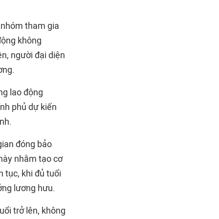
m nhóm tham gia
 động không
n, người đại diện
ơng.
ng lao động
ính phủ dự kiến
nh.
 gian đóng bảo
 này nhằm tạo cơ
tục, khi đủ tuổi
ởng lương hưu.
ổi trở lên, không