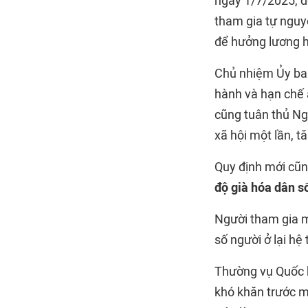
ngày 1/7/2025, đ
tham gia tự nguy
để hưởng lương 
Chủ nhiệm Ủy ban
hành và hạn chế 
cũng tuân thủ Ng
xã hội một lần, t
Quy định mới cũn
độ già hóa dân s
Người tham gia m
số người ở lại hệ
Thường vụ Quốc h
khó khăn trước m