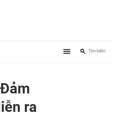
: Đảm
iễn ra