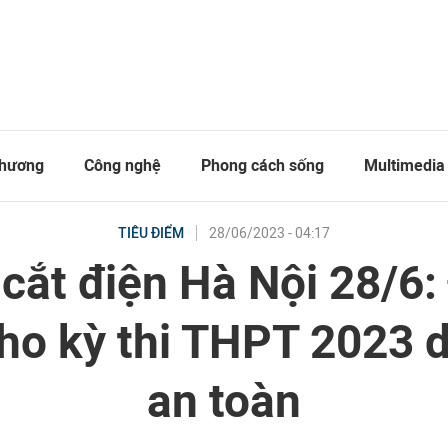
thương
Công nghệ
Phong cách sống
Multimedia
28/06/2023 - 04:17
TIÊU ĐIỂM
 cắt điện Hà Nội 28/6
ho kỳ thi THPT 2023 d
an toàn