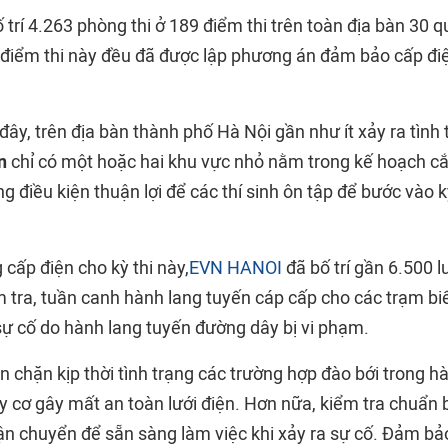
 trí 4.263 phòng thi ở 189 điểm thi trên toàn địa bàn 30 q
 điểm thi này đều đã được lập phương án đảm bảo cấp đi
y, trên địa bàn thành phố Hà Nội gần như ít xảy ra tình t
n
chỉ có một hoặc hai khu vực nhỏ nằm trong kế hoạch cắ
g điều kiện thuận lợi để các thí sinh ôn tập để bước vào k
cấp điện cho kỳ thi này,
EVN HANOI
đã bố trí gần 6.500 l
tra, tuần canh hành lang tuyến cáp cấp cho các trạm bi
sự cố do hành lang tuyến đường dây bị vi phạm.
 chặn kịp thời tình trạng các trường hợp đào bới trong h
y cơ gây mất an toàn lưới điện. Hơn nữa, kiểm tra chuẩn 
ận chuyển để sẵn sàng làm việc khi xảy ra sự cố. Đảm bả