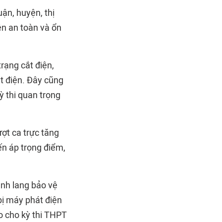
uận, huyện, thị
ện an toàn và ổn
rạng cắt điện,
t điện. Đây cũng
ỳ thi quan trọng
ượt ca trực tăng
ến áp trọng điểm,
ành lang bảo vệ
bị máy phát điện
o cho kỳ thi THPT