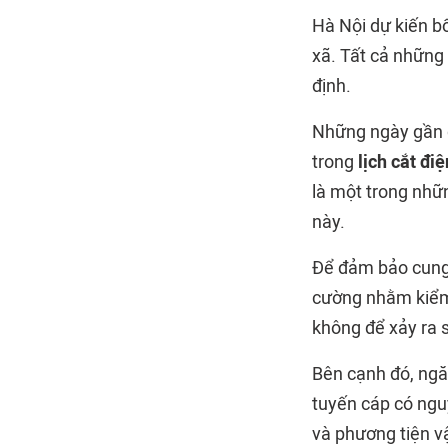
Hà Nội dự kiến bố
xã. Tất cả những
định.
Những ngày gần đâ
trong
lịch cắt điệ
là một trong nhữn
này.
Để đảm bảo cung 
cường nhằm kiểm 
không để xảy ra 
Bên cạnh đó, ngăn
tuyến cáp có ngu
và phương tiện v