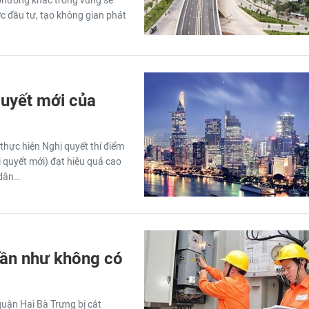
a phương khác trong vùng sẽ
c đầu tư, tạo không gian phát
quyết mới của
hực hiện Nghị quyết thí điểm
 quyết mới) đạt hiệu quả cao
 dân…
Gần như không có
quận Hai Bà Trưng bị cắt