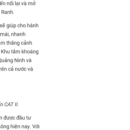
n nối lại và mở
 Ranh.
 sẽ giúp cho hành
 mái, nhanh
lam thắng cảnh
g, Khu tắm khoáng
Quảng Ninh và
trên cả nước và
n CAT II.
n được đầu tư
hông hiện nay. Với