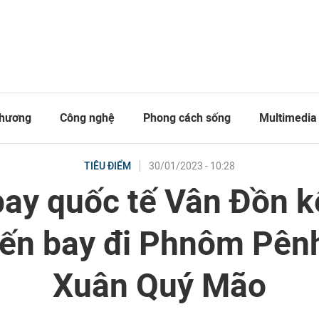
thương
Công nghệ
Phong cách sống
Multimedia
30/01/2023 - 10:28
TIÊU ĐIỂM
ay quốc tế Vân Đồn k
ến bay đi Phnôm Pên
Xuân Quý Mão