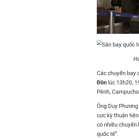
Hà
Các chuyến bay c
Đồn
lúc 13h20, 1
Pênh, Campuchia 
Ông Duy Phương (
cực kỳ thuận tiện
có nhiều chuyến 
quốc tế”.