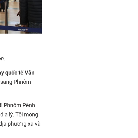
ồn.
ay quốc tế Vân
t sang Phnôm
 đi Phnôm Pênh
địa lý. Tôi mong
 địa phương xa và