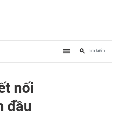
ết nối
h đầu