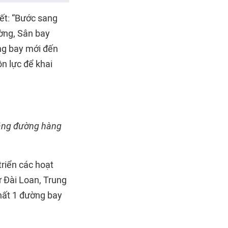
ết: “Bước sang
ường, Sân bay
ng bay mới đến
ồn lực để khai
bằng đường hàng
riển các hoạt
 Đài Loan, Trung
hất 1 đường bay