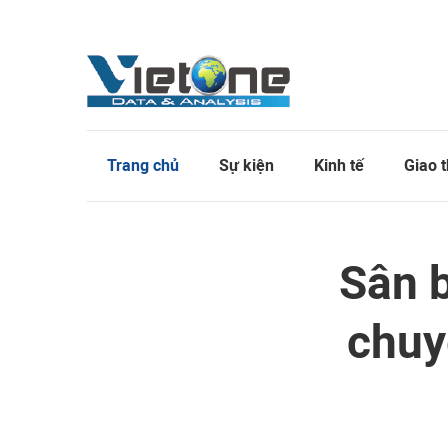
Trang chủ
Sự kiện
Kinh tế
Giao 
Sân b
chuy