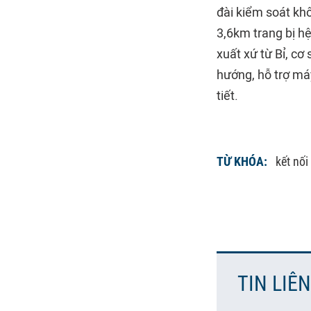
đài kiểm soát kh
3,6km trang bị hệ
xuất xứ từ Bỉ, cơ
hướng, hỗ trợ má
tiết.
TỪ KHÓA:
kết nố
TIN LIÊ