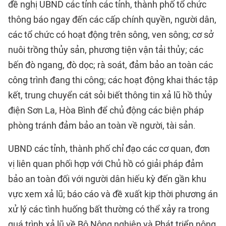
đề nghị UBND các tỉnh các tỉnh, thành phố tổ chức
thông báo ngay đến các cấp chính quyền, người dân,
các tổ chức có hoạt động trên sông, ven sông; cơ sở
nuôi trồng thủy sản, phương tiện vận tải thủy; các
bến đò ngang, đò dọc; rà soát, đảm bảo an toàn các
công trình đang thi công; các hoạt động khai thác tập
kết, trung chuyển cát sỏi biết thông tin xả lũ hồ
thủy
điện
Sơn La, Hòa Bình để chủ động các biện pháp
phòng tránh đảm bảo an toàn về người, tài sản.
UBND các tỉnh, thành phố chỉ đạo các cơ quan, đơn
vị liên quan phối hợp với Chủ hồ có giải pháp đảm
bảo an toàn đối với người dân hiếu kỳ đến gần khu
vực xem xả lũ; báo cáo và đề xuất kịp thời phương án
xử lý các tình huống bất thường có thể xảy ra trong
quá trình xả lũ về Bộ Nông nghiệp và Phát triển nông