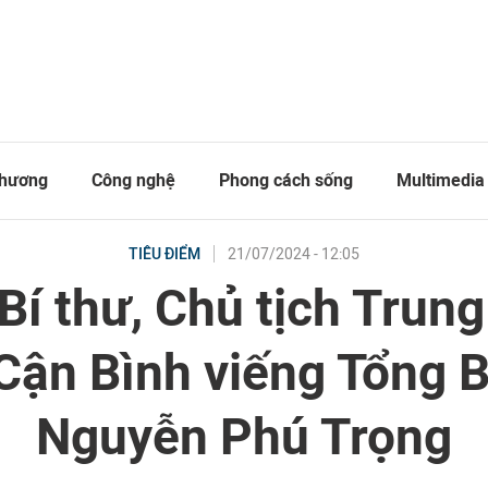
thương
Công nghệ
Phong cách sống
Multimedia
21/07/2024 - 12:05
TIÊU ĐIỂM
Bí thư, Chủ tịch Trun
Cận Bình viếng Tổng B
Nguyễn Phú Trọng