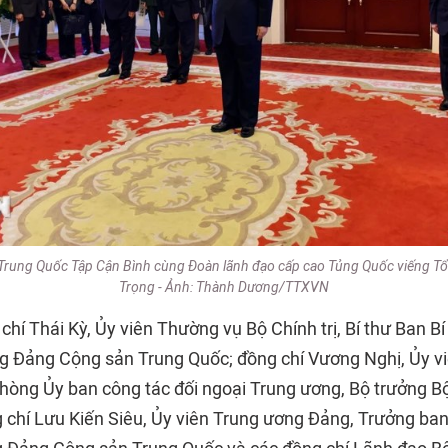
h Trung Quốc Tập Cận Bình cùng Đoàn lãnh đạo cấp cao Tủng Quốc viếng T
Trọng - Ảnh: Thành Dương/TTXVN
hí Thái Kỳ, Ủy viên Thường vụ Bộ Chính trị, Bí thư Ban B
 Đảng Cộng sản Trung Quốc; đồng chí Vương Nghị, Ủy viê
òng Ủy ban công tác đối ngoại Trung ương, Bộ trưởng B
 chí Lưu Kiến Siêu, Ủy viên Trung ương Đảng, Trưởng ban 