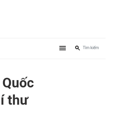
g Quốc
í thư