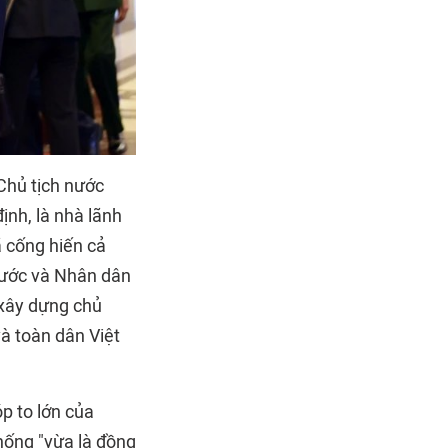
Chủ tịch nước
ịnh, là nhà lãnh
 cống hiến cả
nước và Nhân dân
 xây dựng chủ
à toàn dân Việt
p to lớn của
hống "vừa là đồng