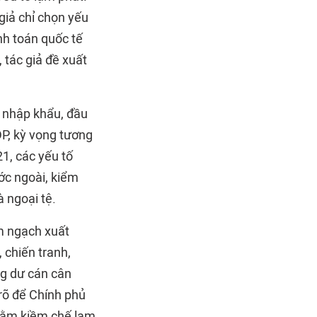
giả chỉ chọn yếu
nh toán quốc tế
 tác giả đề xuất
t nhập khẩu, đầu
DP, kỳ vọng tương
21, các yếu tố
ước ngoài, kiểm
à ngoại tệ.
im ngạch xuất
 chiến tranh,
ặng dư cán cân
 rõ để Chính phủ
 nhằm kiềm chế lạm