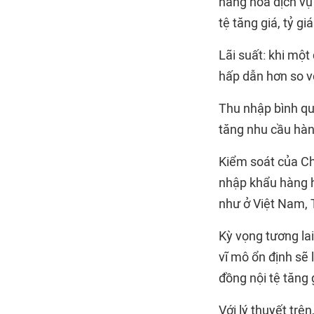
hàng hóa dịch vụ 
tệ tăng giá, tỷ gi
Lãi suất: khi một
hấp dẫn hơn so vớ
Thu nhập bình qu
tăng nhu cầu hàn
Kiểm soát của Chí
nhập khẩu hàng hó
như ở Việt Nam, 
Kỳ vọng tương lai:
vĩ mô ổn định sẽ
đồng nội tệ tăng 
Với lý thuyết trên