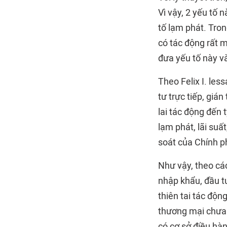
Vì vậy, 2 yếu tố 
tố lạm phát. Tron
có tác động rất 
đưa yếu tố này v
Theo Felix I. les
tư trực tiếp, giá
lai tác động đến 
lạm phát, lãi suấ
soát của Chính ph
Như vậy, theo các
nhập khẩu, đầu tư
thiên tai tác độn
thương mại chưa 
có cơ sở điều hàn