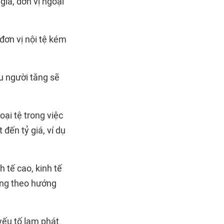
giá, đơn vị ngoại
 đơn vị nội tệ kém
u người tăng sẽ
ại tệ trong việc
đến tỷ giá, ví dụ
h tế cao, kinh tế
động theo hướng
 yếu tố lạm phát.