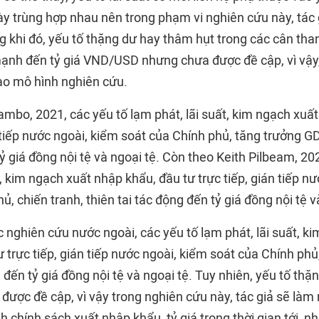
này trùng hợp nhau nên trong phạm vi nghiên cứu này, tác 
g khi đó, yếu tố thặng dư hay thâm hụt trong các cân tha
mạnh đến tỷ giá VND/USD nhưng chưa được đề cập, vì vậy,
ào mô hình nghiên cứu.
sambo, 2021, các yếu tố lạm phát, lãi suất, kim ngạch xuấ
n tiếp nước ngoài, kiểm soát của Chính phủ, tăng trưởng G
tỷ giá đồng nội tệ và ngoại tệ. Còn theo Keith Pilbeam, 20
t, kim ngạch xuất nhập khẩu, đầu tư trực tiếp, gián tiếp n
ủ, chiến tranh, thiên tai tác động đến tỷ giá đồng nội tệ v
 nghiên cứu nước ngoài, các yếu tố lạm phát, lãi suất, k
 trực tiếp, gián tiếp nước ngoài, kiểm soát của Chính phủ,
g đến tỷ giá đồng nội tệ và ngoại tệ. Tuy nhiên, yếu tố th
được đề cập, vì vậy trong nghiên cứu này, tác giả sẽ làm
h chính sách xuất nhập khẩu, tỷ giá trong thời gian tới,