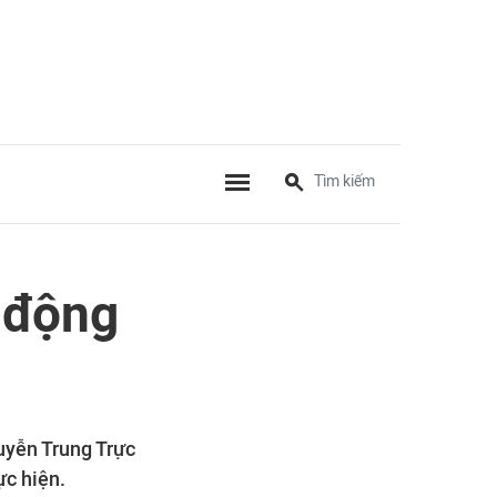
c động
uyễn Trung Trực
ực hiện.