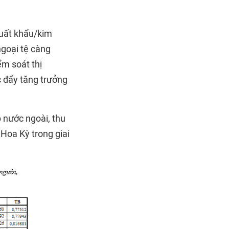
xuất khẩu/kim
ngoại tệ càng
ểm soát thị
c đẩy tăng trưởng
p nước ngoài, thu
Hoa Kỳ trong giai