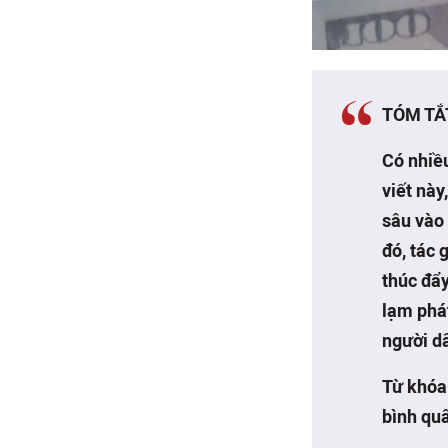
TÓM TẮ
Có nhiề
viết này
sâu vào 
đó, tác 
thúc đẩy
lạm phát
người d
Từ khóa:
bình qu