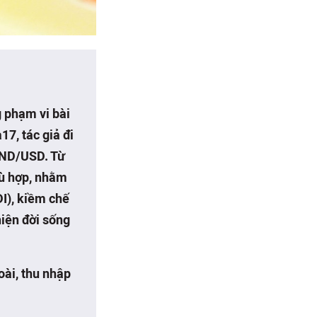
 phạm vi bài
7, tác giả đi
 VND/USD. Từ
hù hợp, nhằm
DI), kiềm chế
hiện đời sống
oài, thu nhập