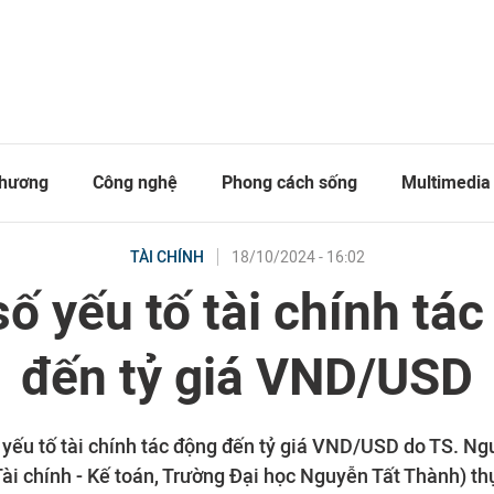
thương
Công nghệ
Phong cách sống
Multimedia
18/10/2024 - 16:02
TÀI CHÍNH
ố yếu tố tài chính tá
đến tỷ giá VND/USD
 yếu tố tài chính tác động đến tỷ giá VND/USD do TS. Ng
ài chính - Kế toán, Trường Đại học Nguyễn Tất Thành) th