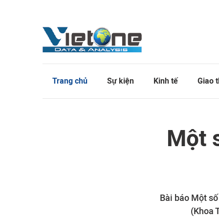
Trang chủ
Sự kiện
Kinh tế
Giao 
Một s
Bài báo Một số
(Khoa T