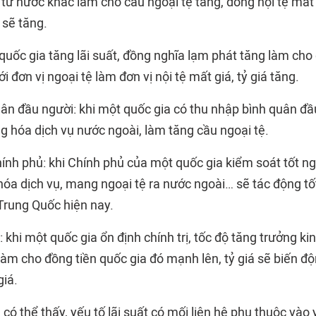
từ nước khác làm cho cầu ngoại tệ tăng, đồng nội tệ mất 
á sẽ tăng.
 quốc gia tăng lãi suất, đồng nghĩa lạm phát tăng làm cho
i đơn vị ngoại tệ làm đơn vị nội tệ mất giá, tỷ giá tăng.
ân đầu người: khi một quốc gia có thu nhập bình quân đầ
g hóa dịch vụ nước ngoài, làm tăng cầu ngoại tệ.
nh phủ: khi Chính phủ của một quốc gia kiểm soát tốt ngo
a dịch vụ, mang ngoại tệ ra nước ngoài… sẽ tác động tốt 
Trung Quốc hiện nay.
 khi một quốc gia ổn định chính trị, tốc độ tăng trưởng kin
 làm cho đồng tiền quốc gia đó mạnh lên, tỷ giá sẽ biến 
giá.
, có thể thấy, yếu tố lãi suất có mối liên hệ phụ thuộc vào