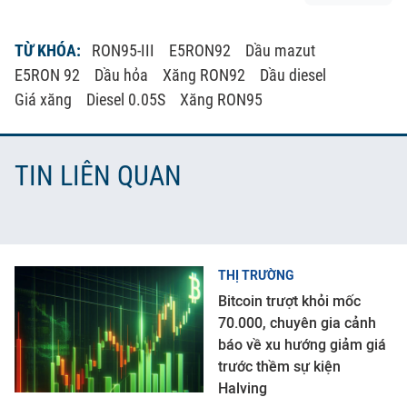
TỪ KHÓA:
RON95-III
E5RON92
Dầu mazut
E5RON 92
Dầu hỏa
Xăng RON92
Dầu diesel
Giá xăng
Diesel 0.05S
Xăng RON95
TIN LIÊN QUAN
THỊ TRƯỜNG
Bitcoin trượt khỏi mốc
70.000, chuyên gia cảnh
báo về xu hướng giảm giá
trước thềm sự kiện
Halving