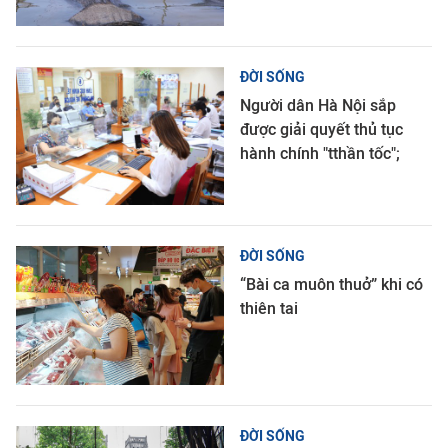
ĐỜI SỐNG
Người dân Hà Nội sắp
được giải quyết thủ tục
hành chính "tthần tốc";
ĐỜI SỐNG
“Bài ca muôn thuở” khi có
thiên tai
ĐỜI SỐNG