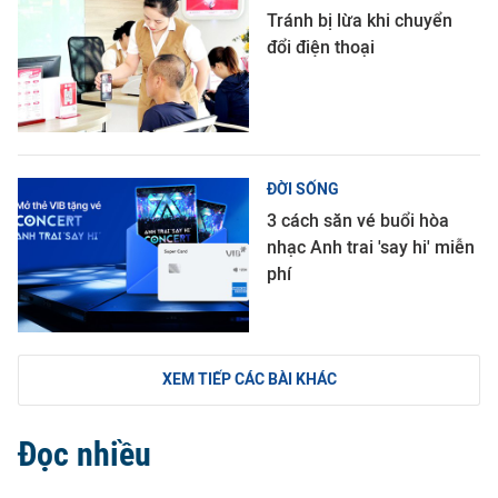
Tránh bị lừa khi chuyển
đổi điện thoại
ĐỜI SỐNG
3 cách săn vé buổi hòa
nhạc Anh trai 'say hi' miễn
phí
XEM TIẾP CÁC BÀI KHÁC
Đọc nhiều