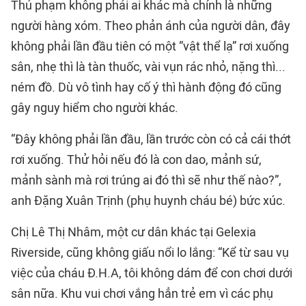
Thủ phạm không phải ai khác mà chính là những
người hàng xóm. Theo phản ánh của người dân, đây
không phải lần đầu tiên có một “vật thể lạ” rơi xuống
sân, nhẹ thì là tàn thuốc, vài vụn rác nhỏ, nặng thì...
ném đồ. Dù vô tình hay cố ý thì hành động đó cũng
gây nguy hiểm cho người khác.
“Đây không phải lần đầu, lần trước còn có cả cái thớt
rơi xuống. Thử hỏi nếu đó là con dao, mảnh sứ,
mảnh sành mà rơi trúng ai đó thì sẽ như thế nào?”,
anh Đặng Xuân Trịnh (phụ huynh cháu bé) bức xúc.
Chị Lê Thị Nhâm, một cư dân khác tại Gelexia
Riverside, cũng không giấu nổi lo lắng: “Kể từ sau vụ
việc của cháu Đ.H.A, tôi không dám để con chơi dưới
sân nữa. Khu vui chơi vắng hẳn trẻ em vì các phụ