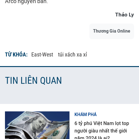
Arco nguyên bản.
Thảo Ly
Thương Gia Online
TỪ KHÓA:
East-West
túi xách xa xỉ
TIN LIÊN QUAN
KHÁM PHÁ
6 tỷ phú Việt Nam lọt top
người giàu nhất thế giới
năm 2024 là ai?