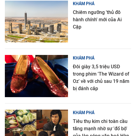
KHÁM PHÁ
Chiêm ngưỡng 'thủ đô
hành chính' mới của Ai
Cập
KHÁM PHÁ
Đôi giày 3,5 triệu USD
trong phim 'The Wizard of
Oz' về với chủ sau 19 năm
bị đánh cắp
KHÁM PHÁ
Tiêu thụ kim chi toàn cầu
tăng mạnh nhờ sự 'đổ bộ'
của làn sóng văn hoá Hàn