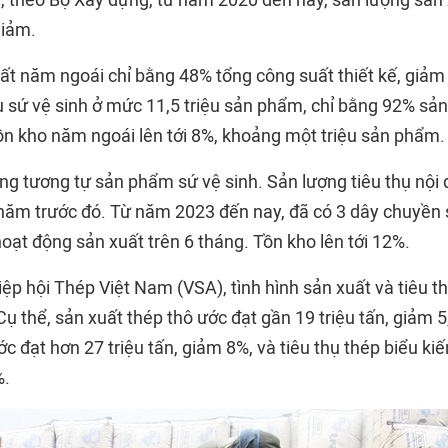
h, theo Bộ Xây dựng, từ năm 2020 đến nay, sản lượng sản 
giảm.
ất năm ngoái chỉ bằng 48% tổng công suất thiết kế, giả
ụ sứ vệ sinh ở mức 11,5 triệu sản phẩm, chỉ bằng 92% sản
ồn kho năm ngoái lên tới 8%, khoảng một triệu sản phẩm.
ng tương tự sản phẩm sứ vệ sinh. Sản lượng tiêu thụ nội
năm trước đó. Từ năm 2023 đến nay, đã có 3 dây chuyền 
oạt động sản xuất trên 6 tháng. Tồn kho lên tới 12%.
iệp hội Thép Việt Nam (VSA), tình hình sản xuất và tiêu 
ụ thể, sản xuất thép thô ước đạt gần 19 triệu tấn, giảm 
 đạt hơn 27 triệu tấn, giảm 8%, và tiêu thụ thép biểu ki
%.