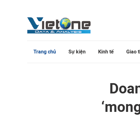
Trang chủ
Sự kiện
Kinh tế
Giao 
Doan
‘mong