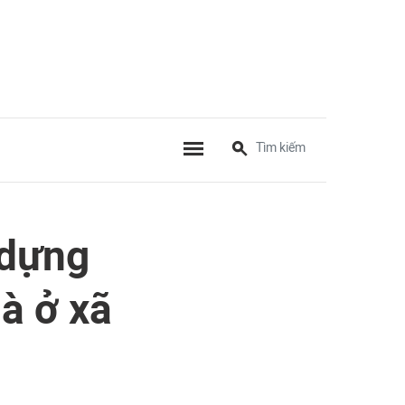
 dựng
à ở xã