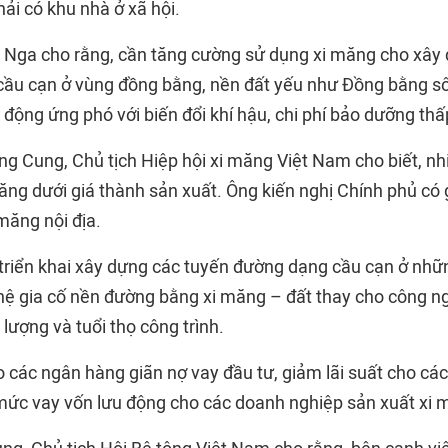
hải có khu nhà ở xã hội.
 Nga cho rằng, cần tăng cường sử dụng xi măng cho xây
cầu cạn ở vùng đồng bằng, nền đất yếu như Đồng bằng 
ủ động ứng phó với biến đổi khí hậu, chi phí bảo dưỡng thấ
 Cung, Chủ tịch Hiệp hội xi măng Việt Nam cho biết, n
ăng dưới giá thành sản xuất. Ông kiến nghị Chính phủ có 
 măng nội địa.
riển khai xây dựng các tuyến đường dạng cầu cạn ở nhữn
ệ gia cố nền đường bằng xi măng – đất thay cho công n
lượng và tuổi thọ công trình.
o các ngân hàng giãn nợ vay đầu tư, giảm lãi suất cho cá
ức vay vốn lưu động cho các doanh nghiệp sản xuất xi 