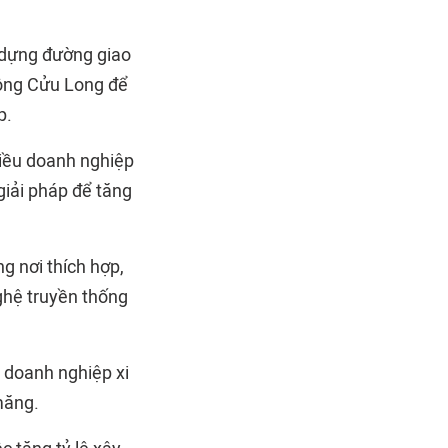
 dựng đường giao
sông Cửu Long để
p.
hiều doanh nghiệp
giải pháp để tăng
g nơi thích hợp,
ghệ truyền thống
c doanh nghiệp xi
măng.