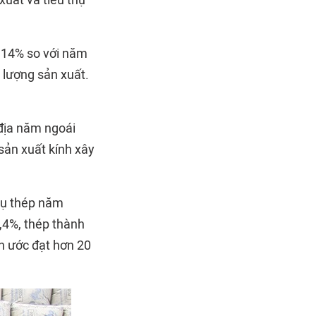
xuất và tiêu thụ
m 14% so với năm
 lượng sản xuất.
 địa năm ngoái
sản xuất kính xây
thụ thép năm
5,4%, thép thành
ến ước đạt hơn 20