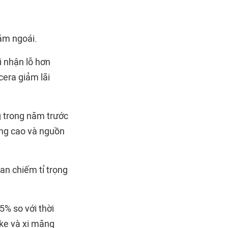
ăm ngoái.
 nhận lỗ hơn
cera giảm lãi
g trong năm trước
ăng cao và nguồn
than chiếm tỉ trọng
5% so với thời
hke và xi măng