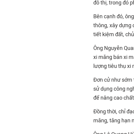
đô thị, trong đó p
Bên cạnh đó, ông
thông, xây dựng 
tiết kiệm đất, ch
Ông Nguyễn Quang
xi măng bán xi m
lượng tiêu thụ xi
Đơn cử như sớm t
sử dụng công ngh
để nâng cao chất 
Đồng thời, chỉ đạ
măng, tăng hạn m