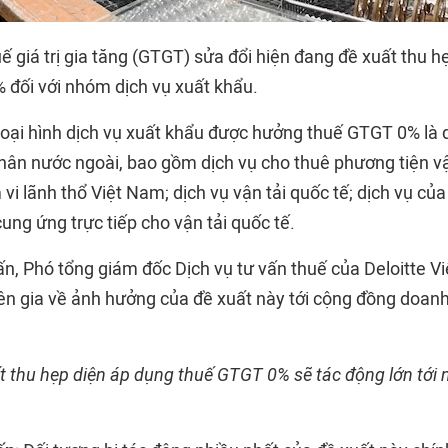
 giá trị gia tăng
(GTGT) sửa đổi hiện đang đề xuất thu h
 đối với nhóm dịch vụ xuất khẩu.
loại hình dịch vụ xuất khẩu được hưởng thuế GTGT 0% là 
nhân nước ngoài, bao gồm dịch vụ cho thuê phương tiện v
i lãnh thổ Việt Nam; dịch vụ vận tải quốc tế; dịch vụ củ
ung ứng trực tiếp cho vận tải quốc tế.
n, Phó tổng giám đốc Dịch vụ tư vấn thuế của Deloitte Vi
ên gia về ảnh hưởng của đề xuất này tới cộng đồng doan
t thu hẹp diện áp dụng thuế GTGT 0% sẽ tác động lớn tới