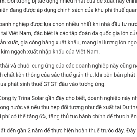
ấn
: Đối tượng bị tác động nhiều nhất của đề xuất này chí
hiện đang được áp dụng chính sách của khu phi thuế quan
 doanh nghiệp được lựa chọn nhiều nhất khi nhà đầu tư nư
tại Việt Nam, đặc biệt là các tập đoàn đa quốc gia lớn củ
n xuất, gia công hàng xuất khẩu, mang lại lượng lớn ngoạ
 kim ngạch xuất nhập khẩu của Việt Nam.
h thái và chuỗi cung ứng của các doanh nghiệp này cũng 
nh chất liên thông của sắc thuế gián thu, khi bên bán phá
ua phát sinh thuế GTGT đầu vào tương ứng.
 Công ty Trina Solar gần đây cho biết, doanh nghiệp này 
trong nước và nếu thu hẹp đối tượng như đề xuất tại Dự t
 phí có thể tăng 6%, tăng thủ tục hành chính để thực hiệ
ất đến gần 2 năm để thực hiện hoàn thuế trước đây. Đây 