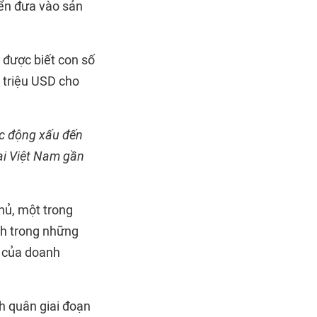
uyển đưa vào sản
 được biết con số
 triệu USD cho
ác động xấu đến
ại Việt Nam gần
phủ, một trong
nh trong những
h của doanh
h quân giai đoạn