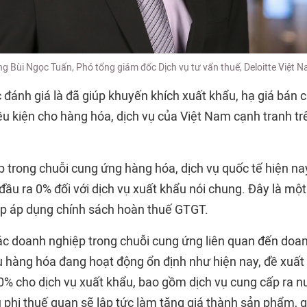
g Bùi Ngọc Tuấn, Phó tổng giám đốc Dịch vụ tư vấn thuế, Deloitte Việt 
 đánh giá là đã giúp khuyến khích xuất khẩu, hạ giá bán
ều kiện cho hàng hóa, dịch vụ của Việt Nam cạnh tranh tr
 trong chuỗi cung ứng hàng hóa, dịch vụ quốc tế hiện n
ầu ra 0% đối với dịch vụ xuất khẩu nói chung. Đây là mộ
p áp dụng chính sách hoàn thuế GTGT.
ác doanh nghiệp trong chuỗi cung ứng liên quan đến doa
u hàng hóa đang hoạt động ổn định như hiện nay, đề xuất 
% cho dịch vụ xuất khẩu, bao gồm dịch vụ cung cấp ra n
 phi thuế quan sẽ lập tức làm tăng giá thành sản phẩm, 