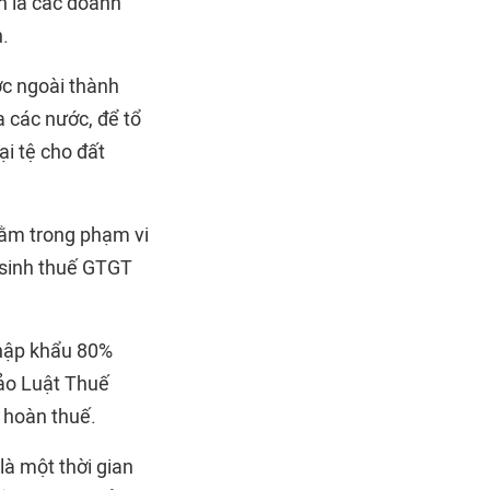
nh là các doanh
.
ớc ngoài thành
a các nước, để tổ
i tệ cho đất
nằm trong phạm vi
t sinh thuế GTGT
nhập khẩu 80%
hảo Luật Thuế
n hoàn thuế.
là một thời gian