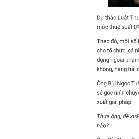
Dự thảo
Luật Thuế
mức thuế suất 0%
Theo đó, một số 
cho tổ chức, cá 
dụng ngoài phạm v
không, hàng hải c
Ông Bùi Ngọc Tuấ
sẻ góc nhìn chuy
xuất giải pháp.
Thưa ông, đề xuấ
nào?