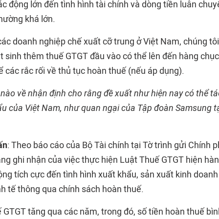
tác động lớn đến tình hình tài chính và dòng tiền luân ch
thường khá lớn.
 các doanh nghiệp chế xuất cỡ trung ở Việt Nam, chúng tôi
át sinh thêm thuế GTGT đầu vào có thể lên đến hàng chục
 các rắc rối về thủ tục hoàn thuế (nếu áp dụng).
 nào về nhận định cho rằng đề xuất như hiện nay có thể t
hẩu của Việt Nam, như quan ngại của Tập đoàn Samsung t
ấn
: Theo báo cáo của Bộ Tài chính tại Tờ trình gửi Chính 
ng ghi nhận của việc thực hiện Luật Thuế GTGT hiện hà
ộng tích cực đến tình hình xuất khẩu, sản xuất kinh doan
nh tế thông qua chính sách hoàn thuế.
ế GTGT tăng qua các năm, trong đó, số tiền hoàn thuế bìn