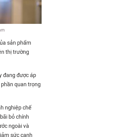
Nam
 của sản phẩm
ên thị trường
ay đang được áp
t phần quan trọng
nh nghiệp chế
bãi bỏ chính
ước ngoài và
giảm sức cạnh