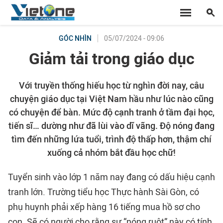
05/07/2024 - 09:06
GÓC NHÌN
Giảm tải trong giáo dục
Với truyền thống hiếu học từ nghìn đời nay, câu
chuyện giáo dục tại Việt Nam hầu như lúc nào cũng
có chuyện để bàn. Mức độ cạnh tranh ở tầm đại học,
tiến sĩ… dường như đã lùi vào dĩ vãng. Độ nóng đang
tìm đến những lứa tuổi, trình độ thấp hơn, thậm chí
xuống cả nhóm bắt đầu học chữ!
Tuyển sinh vào lớp 1 năm nay đang có dấu hiệu cạnh
tranh lớn. Trường tiểu học Thực hành Sài Gòn, có
phụ huynh phải xếp hàng 16 tiếng mua hồ sơ cho
con. Sẽ có người cho rằng sự “nóng ruột” này có tính